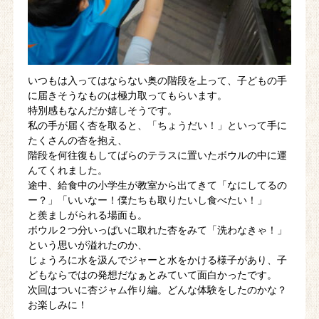
いつもは入ってはならない奥の階段を上って、子どもの手
に届きそうなものは極力取ってもらいます。
特別感もなんだか嬉しそうです。
私の手が届く杏を取ると、「ちょうだい！」といって手に
たくさんの杏を抱え、
階段を何往復もしてばらのテラスに置いたボウルの中に運
んてくれました。
途中、給食中の小学生が教室から出てきて「なにしてるの
ー？」「いいなー！僕たちも取りたいし食べたい！」
と羨ましがられる場面も。
ボウル２つ分いっぱいに取れた杏をみて「洗わなきゃ！」
という思いが溢れたのか、
じょうろに水を汲んでジャーと水をかける様子があり、子
どもならではの発想だなぁとみていて面白かったです。
次回はついに杏ジャム作り編。どんな体験をしたのかな？
お楽しみに！